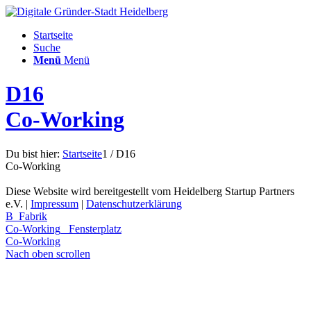
Startseite
Suche
Menü
Menü
D16
Co-Working
Du bist hier:
Startseite
1
/
D16
Co-Working
Diese Website wird bereitgestellt vom Heidelberg Startup Partners
e.V. |
Impressum
|
Datenschutzerklärung
B_Fabrik
Co-Working
Fensterplatz
Co-Working
Nach oben scrollen