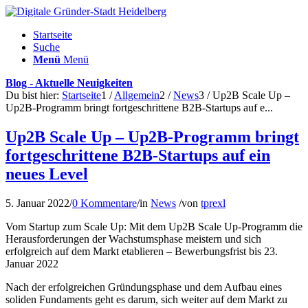
Startseite
Suche
Menü
Menü
Blog - Aktuelle Neuigkeiten
Du bist hier:
Startseite
1
/
Allgemein
2
/
News
3
/
Up2B Scale Up –
Up2B-Programm bringt fortgeschrittene B2B-Startups auf e...
Up2B Scale Up – Up2B-Programm bringt
fortgeschrittene B2B-Startups auf ein
neues Level
5. Januar 2022
/
0 Kommentare
/
in
News
/
von
tprexl
Vom Startup zum Scale Up: Mit dem Up2B Scale Up-Programm die
Herausforderungen der Wachstumsphase meistern und sich
erfolgreich auf dem Markt etablieren – Bewerbungsfrist bis 23.
Januar 2022
Nach der erfolgreichen Gründungsphase und dem Aufbau eines
soliden Fundaments geht es darum, sich weiter auf dem Markt zu