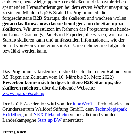
etablieren, neue Zielgruppen zu erschließen und sich zahlreichen
spannenden Herausforderungen bei dem ersten Wachstumssprung
zu stellen. Mit dem Up2B Scale Up-Programm erhalten
fortgeschrittene B2B-Startups, die skalieren und wachsen wollen,
genau das Know-how, das sie benötigen, um ihr Startup zu
skalieren
. Wir unterstützen im Rahmen des Programms mit hands-
on 1-on-1 Coachings, Panels mit Experten, die wissen, wie man das
Startup skalieren kann und umfassenden Informationen, wie der
Schritt vom/von Gründer:in zum/zur Unternehmer:in erfolgreich
bewältigt werden kann.
Das Programm ist kostenfrei, erstreckt sich über einen Rahmen von
3.5 Tagen (im Zeitraum vom 10. März bis 25. März 2022).
Bewerben können sich fortgeschrittene B2B-Startups, die
skalieren möchten
, über die folgende Webseite:
www.up2b.io/scaleup
.
Der Up2B Accelerator wird von der
innoWerft
– Technologie- und
Gründerzentrum Walldorf Stiftung GmbH, dem
Technologiepark
Heidelberg
und
NEXT Mannheim
veranstaltet und von der
Landeskampagne
Start-up BW
unterstützt.
Eintrag teilen